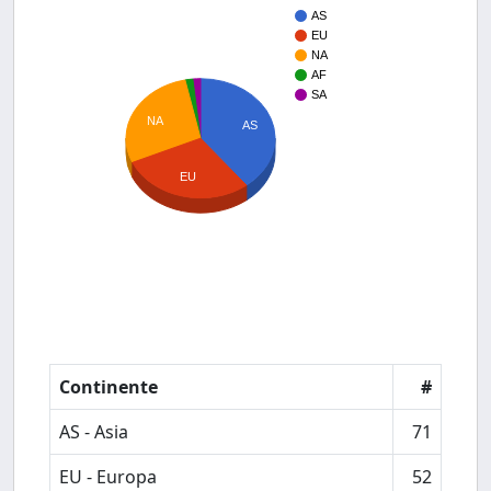
AS
EU
NA
AF
SA
NA
AS
EU
Continente
#
AS - Asia
71
EU - Europa
52