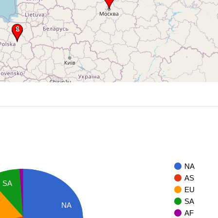
NA
AS
SA
EU
SA
NA
AF