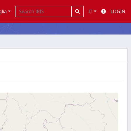
glia
IT
LOGIN