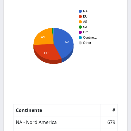
NA
EU
AS
SA
OC
AS
Contine…
NA
Other
EU
Continente
#
NA - Nord America
679