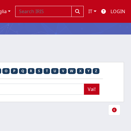
glia
IT
LOGIN
O
P
Q
R
S
T
U
V
W
X
Y
Z