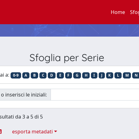
Home
Sfo
Sfoglia per Serie
ai a:
0-9
A
B
C
D
E
F
G
H
I
J
K
L
M
N
o inserisci le iniziali:
sultati da 3 a 5 di 5
esporta metadati