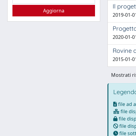
Il proge
2019-01-01
Progetta
2020-01-01
Rovine a
2015-01-01
Mostrati ri
Legenda
file ad 
file di
file dis
file dis
file so