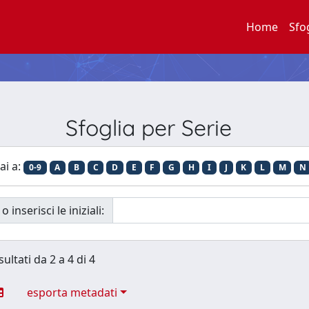
Home
Sfo
Sfoglia per Serie
ai a:
0-9
A
B
C
D
E
F
G
H
I
J
K
L
M
N
o inserisci le iniziali:
sultati da 2 a 4 di 4
esporta metadati