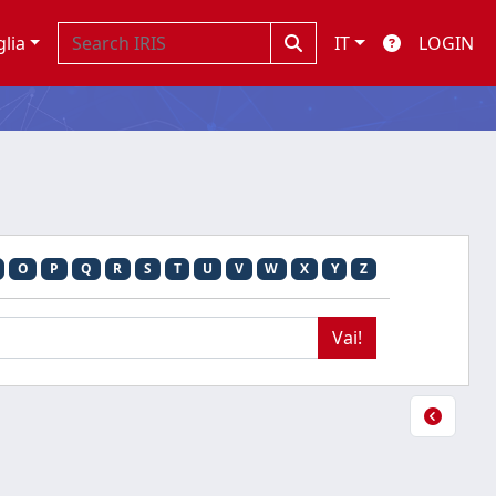
glia
IT
LOGIN
O
P
Q
R
S
T
U
V
W
X
Y
Z