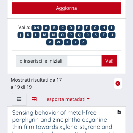
Vai a:
0-9
A
B
C
D
E
F
G
H
I
J
K
L
M
N
O
P
Q
R
S
T
U
V
W
X
Y
Z
o inserisci le iniziali:
Mostrati risultati da 17
a 19 di 19
esporta metadati
Sensing behavior of metal-free
porphyrin and zinc phthalocyanine
thin film towards xylene-styrene and