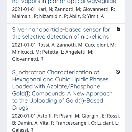
hcl vapors in planar optical waveguide
2021-01-01 Kari, N; Zannotti, M; Giovannetti, R;
Maimaiti, P; Nizamidin, P; Abliz, S; Yimit, A
Silver nanoparticle-based sensor for
the selective detection of nickel ions
2021-01-01 Rossi, A; Zannotti, M; Cuccioloni, M;
Minicucci, M; Petetta, L; Angeletti, M;
Giovannetti, R
Synchrotron Characterization of
Hexagonal and Cubic Lipidic Phases
Loaded with Azolate/Phosphane
Gold(I) Compounds: A New Approach
to the Uploading of Gold(I)-Based
Drugs
2020-01-01 Astolfi, P; Pisani, M; Giorgini, E; Rossi,
B; Damin, A; Vita, F; Francescangeli, O; Luciani, L;
Galassi, R