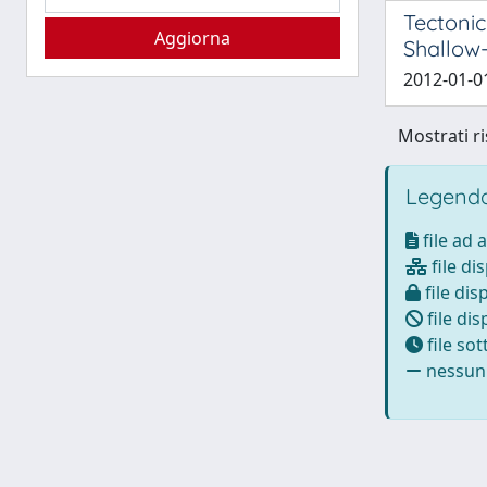
Tectonic
Shallow-
2012-01-01
Mostrati ri
Legenda
file ad 
file di
file dis
file dis
file so
nessun 