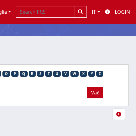
glia
IT
LOGIN
O
P
Q
R
S
T
U
V
W
X
Y
Z