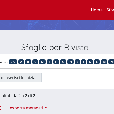
Home
Sfo
Sfoglia per Rivista
ai a:
0-9
A
B
C
D
E
F
G
H
I
J
K
L
M
N
o inserisci le iniziali:
sultati da 2 a 2 di 2
esporta metadati