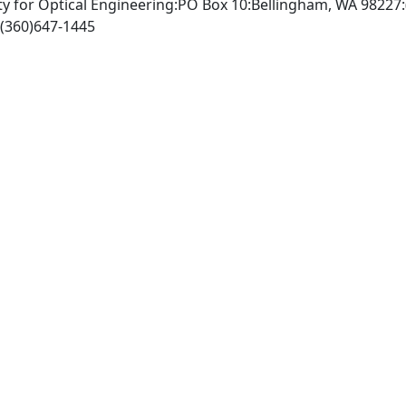
ety for Optical Engineering:PO Box 10:Bellingham, WA 98227
http://www.spie.org, Fax: (360)647-1445