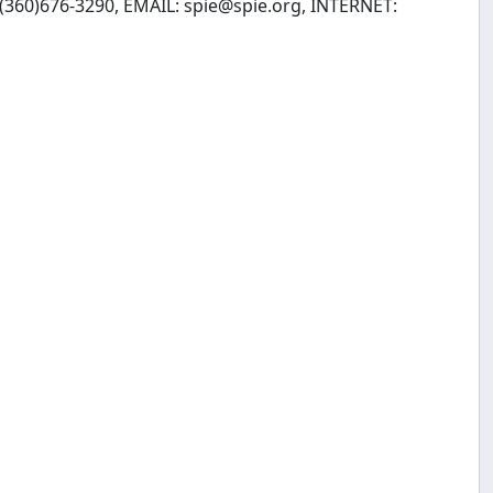
:(360)676-3290, EMAIL:
spie@spie.org
, INTERNET: