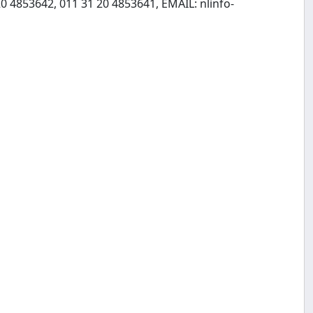
20 4853642, 011 31 20 4853641, EMAIL:
nlinfo-