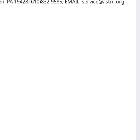
en, PA 19428:(610)832-9585, EMAIL:
service@astm.org
,