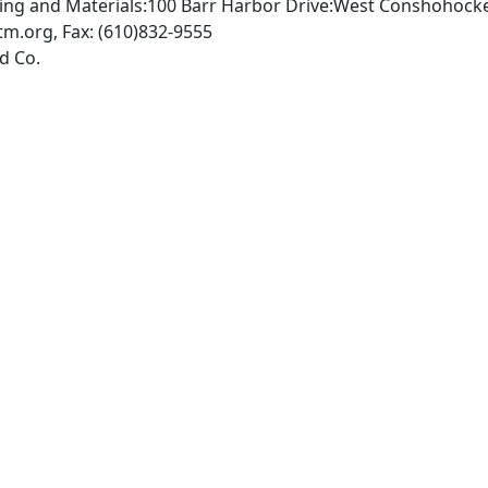
ting and Materials:100 Barr Harbor Drive:West Conshohock
m.org, Fax: (610)832-9555
Chicago, Ill.: Callaghan and Co.