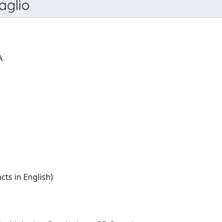
aglio
RIVISTA DI IDROBIOLOGIA
Italian:(summaries/abstracts in English)