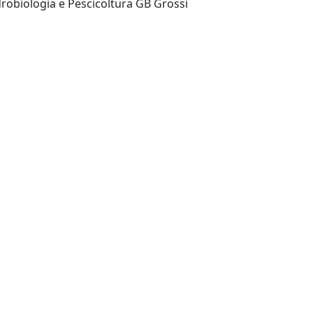
Perugia Italy: Istituto di Idrobiologia e Pescicoltura GB Grossi