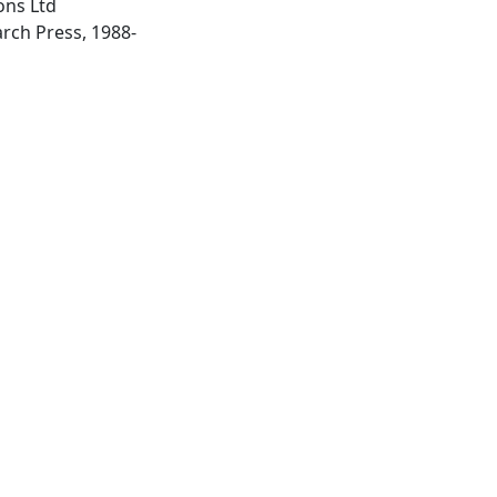
ions Ltd
- Chieti : Biomedical Research Press, 1988-