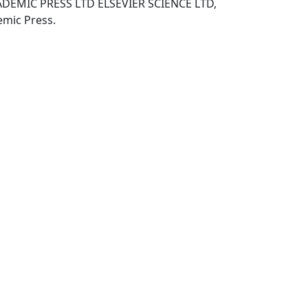
DEMIC PRESS LTD ELSEVIER SCIENCE LTD,
-London; New York: Academic Press.