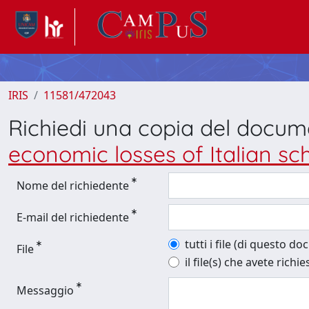
IRIS
11581/472043
Richiedi una copia del docu
economic losses of Italian sc
Nome del richiedente
E-mail del richiedente
tutti i file (di questo d
File
il file(s) che avete richie
Messaggio