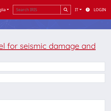
glia
IT
LOGIN
del for seismic damage and