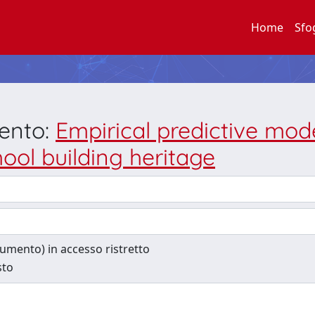
Home
Sfo
mento:
Empirical predictive mo
hool building heritage
ocumento) in accesso ristretto
sto