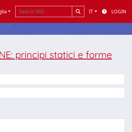
glia
IT
LOGIN
principi statici e forme