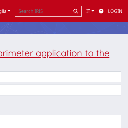
glia
IT
LOGIN
orimeter application to the