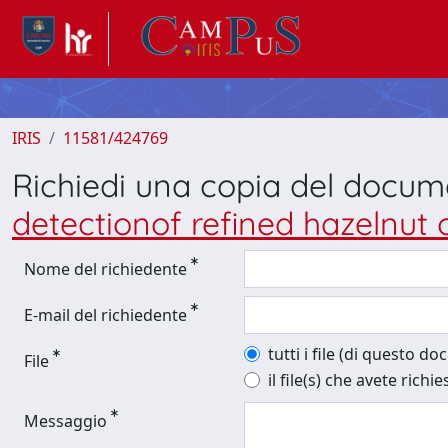
IRIS
11581/424769
Richiedi una copia del docu
detectionof refined hazelnut oil
Nome del richiedente
E-mail del richiedente
tutti i file (di questo d
File
il file(s) che avete richie
Messaggio