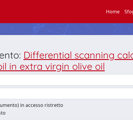
Home
Sfo
mento:
Differential scanning cal
 in extra virgin olive oil
ocumento) in accesso ristretto
sto