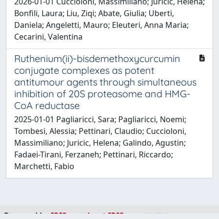
2026-01-01 Cuccioloni, Massimiliano; Juricic, Helena;
Bonfili, Laura; Liu, Ziqi; Abate, Giulia; Uberti,
Daniela; Angeletti, Mauro; Eleuteri, Anna Maria;
Cecarini, Valentina
Ruthenium(ii)-bisdemethoxycurcumin
conjugate complexes as potent
antitumour agents through simultaneous
inhibition of 20S proteasome and HMG-
CoA reductase
2025-01-01 Pagliaricci, Sara; Pagliaricci, Noemi;
Tombesi, Alessia; Pettinari, Claudio; Cuccioloni,
Massimiliano; Juricic, Helena; Galindo, Agustin;
Fadaei-Tirani, Ferzaneh; Pettinari, Riccardo;
Marchetti, Fabio
Powered by
IRIS
-
about IRIS
-