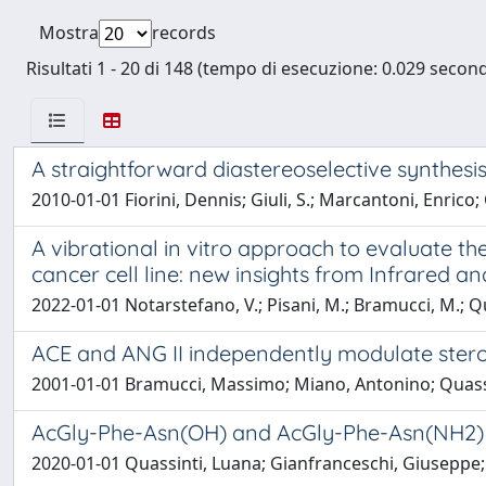
Mostra
records
Risultati 1 - 20 di 148 (tempo di esecuzione: 0.029 second
A straightforward diastereoselective synthesis
2010-01-01 Fiorini, Dennis; Giuli, S.; Marcantoni, Enric
A vibrational in vitro approach to evaluate t
cancer cell line: new insights from Infrared
2022-01-01 Notarstefano, V.; Pisani, M.; Bramucci, M.; Quass
ACE and ANG II independently modulate steroi
2001-01-01 Bramucci, Massimo; Miano, Antonino; Quassi
AcGly-Phe-Asn(OH) and AcGly-Phe-Asn(NH2) tri
2020-01-01 Quassinti, Luana; Gianfranceschi, Giuseppe;