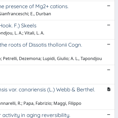
the presence of Mg2+ cations.
 Gianfranceschi; E., Durban
Hook. F.) Skeels
jou, L. A.; Vitali, L. A.
he roots of Dissotis thollonii Cogn.
 Petrelli, Dezemona; Lupidi, Giulio; A. L., Tapondjou
sis var. canariensis (L.) Webb & Berthel.
narelli, R.; Papa, Fabrizio; Maggi, Filippo
ctivity in aging reversibility.