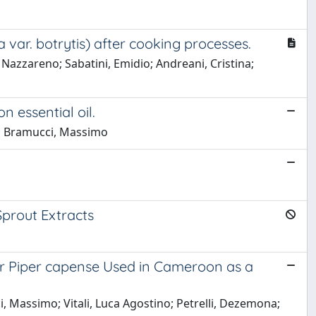
ea var. botrytis) after cooking processes.
azzareno; Sabatini, Emidio; Andreani, Cristina;
n essential oil.
 A; Bramucci, Massimo
Sprout Extracts
pper Piper capense Used in Cameroon as a
i, Massimo; Vitali, Luca Agostino; Petrelli, Dezemona;