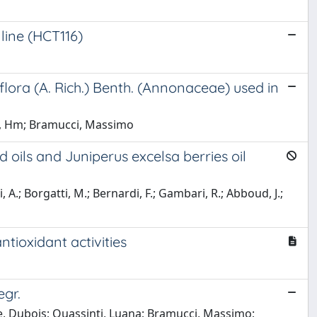
 line (HCT116)
iflora (A. Rich.) Benth. (Annonaceae) used in
ni, Hm; Bramucci, Massimo
 oils and Juniperus excelsa berries oil
ni, A.; Borgatti, M.; Bernardi, F.; Gambari, R.; Abboud, J.;
tioxidant activities
egr.
e, Dubois; Quassinti, Luana; Bramucci, Massimo;