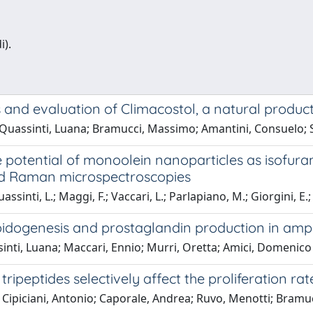
i).
 and evaluation of Climacostol, a natural product 
o; Quassinti, Luana; Bramucci, Massimo; Amantini, Consuelo; S
he potential of monoolein nanoparticles as isofur
 and Raman microspectroscopies
inti, L.; Maggi, F.; Vaccari, L.; Parlapiano, M.; Giorgini, E.; A
dogenesis and prostaglandin production in amphi
nti, Luana; Maccari, Ennio; Murri, Oretta; Amici, Domenico
peptides selectively affect the proliferation ra
 Cipiciani, Antonio; Caporale, Andrea; Ruvo, Menotti; Bram