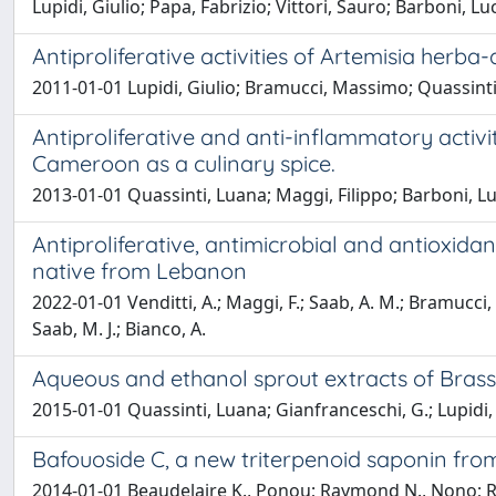
Lupidi, Giulio; Papa, Fabrizio; Vittori, Sauro; Barboni, L
Antiproliferative activities of Artemisia herba
2011-01-01 Lupidi, Giulio; Bramucci, Massimo; Quassinti,
Antiproliferative and anti-inflammatory activit
Cameroon as a culinary spice.
2013-01-01 Quassinti, Luana; Maggi, Filippo; Barboni,
Antiproliferative, antimicrobial and antioxida
native from Lebanon
2022-01-01 Venditti, A.; Maggi, F.; Saab, A. M.; Bramucci, M.
Saab, M. J.; Bianco, A.
Aqueous and ethanol sprout extracts of Brassic
2015-01-01 Quassinti, Luana; Gianfranceschi, G.; Lupidi
Bafouoside C, a new triterpenoid saponin from
2014-01-01 Beaudelaire K., Ponou; Raymond N., Nono; Ré