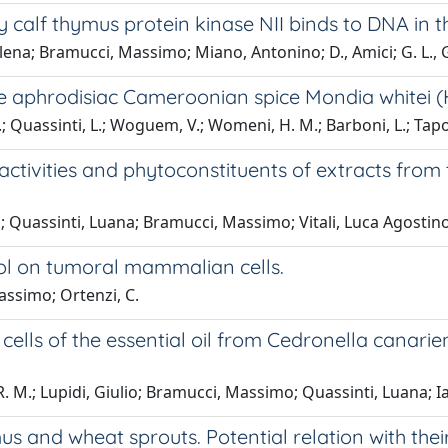
y calf thymus protein kinase NII binds to DNA in 
, Elena; Bramucci, Massimo; Miano, Antonino; D., Amici; G. L.,
 the aphrodisiac Cameroonian spice Mondia whitei (
.; Quassinti, L.; Woguem, V.; Womeni, H. M.; Barboni, L.; Tapond
ctivities and phytoconstituents of extracts from t
; Quassinti, Luana; Bramucci, Massimo; Vitali, Luca Agostino;
stol on tumoral mammalian cells.
ssimo; Ortenzi, C.
cells of the essential oil from Cedronella canarien
. M.; Lupidi, Giulio; Bramucci, Massimo; Quassinti, Luana; Ian
s and wheat sprouts. Potential relation with their a