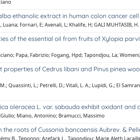
uciano
-alba ethanolic extract in human colon cancer cell
 Luana; Fornari, E; Avenali, L; Khalife, H; GALI MUHTASIB, H.
ies of the essential oil from fruits of Xylopia parv
 Luciano; Papa, Fabrizio; Fogang, Hpd; Tapondjou, La; Wome
nt properties of Cedrus libani and Pinus pinea wood
; Quassinti, L.; Petrelli, D.; Vitali, L. A.; Lupidi, G.; El Samra
a oleracea L. var. sabauda exhibit oxidant and an
, Giulio; Miano, Antonino; Bramucci, Massimo
 the roots of Cussonia bancoensis Aubrev. & Pell
my B., Teponno; Azefack L., Tapondjou; Marie Aleth Lacaill