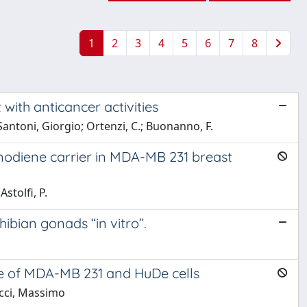
1
2
3
4
5
6
7
8
with anticancer activities
antoni, Giorgio; Ortenzi, C.; Buonanno, F.
anodiene carrier in MDA-MB 231 breast
stolfi, P.
bian gonads “in vitro”.
te of MDA-MB 231 and HuDe cells
ucci, Massimo