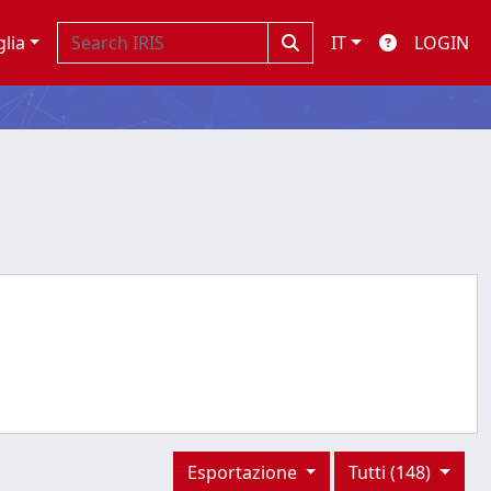
glia
IT
LOGIN
Esportazione
Tutti (148)