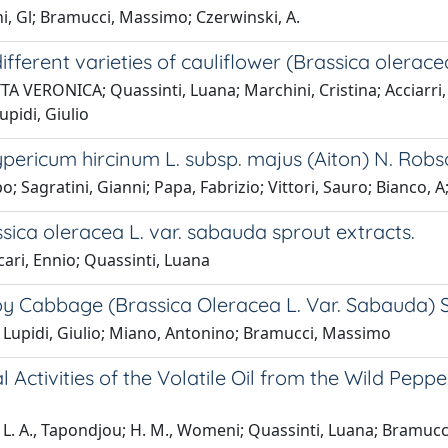
chi, Gl; Bramucci, Massimo; Czerwinski, A.
different varieties of cauliflower (Brassica olerac
ERONICA; Quassinti, Luana; Marchini, Cristina; Acciarri, N
upidi, Giulio
ypericum hircinum L. subsp. majus (Aiton) N. Robso
po; Sagratini, Gianni; Papa, Fabrizio; Vittori, Sauro; Bianco,
sica oleracea L. var. sabauda sprout extracts.
ari, Ennio; Quassinti, Luana
voy Cabbage (Brassica Oleracea L. Var. Sabauda) 
 Lupidi, Giulio; Miano, Antonino; Bramucci, Massimo
al Activities of the Volatile Oil from the Wild Pe
 L. A., Tapondjou; H. M., Womeni; Quassinti, Luana; Bramucc