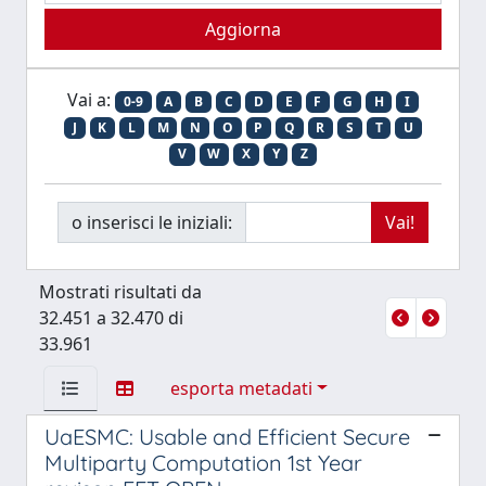
Vai a:
0-9
A
B
C
D
E
F
G
H
I
J
K
L
M
N
O
P
Q
R
S
T
U
V
W
X
Y
Z
o inserisci le iniziali:
Mostrati risultati da
32.451 a 32.470 di
33.961
esporta metadati
UaESMC: Usable and Efficient Secure
Multiparty Computation 1st Year