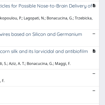
cles for Possible Nose-to-Brain Delivery of
riakopoulou, P.; Lagopati, N.; Bonacucina, G.; Trzebicka,
wires based on Silicon and Germanium
orn silk and its larvicidal and antibiofilm
 S.; Aziz, A. T.; Bonacucina, G.; Maggi, F.
 F.