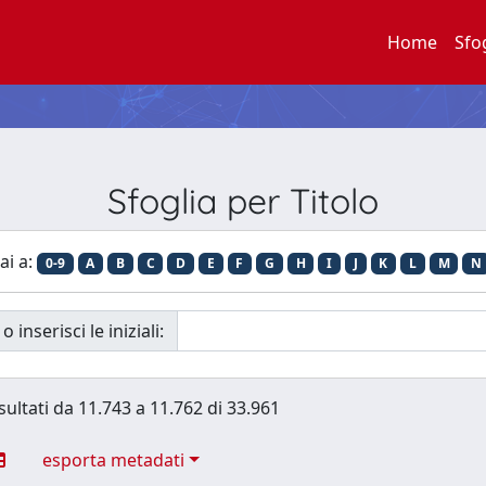
Home
Sfo
Sfoglia per Titolo
ai a:
0-9
A
B
C
D
E
F
G
H
I
J
K
L
M
N
o inserisci le iniziali:
sultati da 11.743 a 11.762 di 33.961
esporta metadati