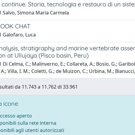
 continue. Storia, tecnologia e restauro di un sist
1 Salvo, Simona Maria Carmela
BOOK CHAT
1 Galofaro, Luca
nalysis, stratigraphy and marine vertebrate ass
n at Ullujaya (Pisco basin, Peru)
Di Celma, C.; Malinverno, E.; Collareta, A.; Bosio, G.; Garibold
.; Villa, I. M.; Coletti, G.; de Muizon, C.; Urbina, M.; Bianucci
sultati da 11.743 a 11.762 di 33.961
 icone
accesso aperto
sponibili sulla rete interna
ponibili agli utenti autorizzati