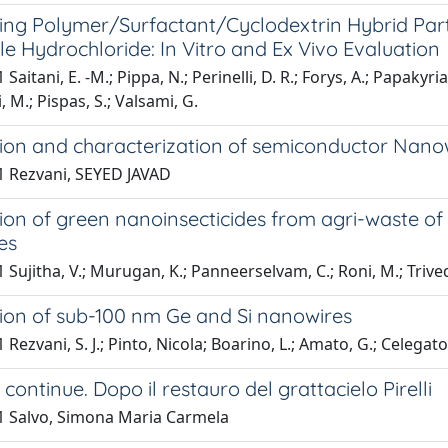
ing Polymer/Surfactant/Cyclodextrin Hybrid Parti
le Hydrochloride: In Vitro and Ex Vivo Evaluation
 Saitani, E. -M.; Pippa, N.; Perinelli, D. R.; Forys, A.; Papaky
, M.; Pispas, S.; Valsami, G.
tion and characterization of semiconductor Nano
1 Rezvani, SEYED JAVAD
ion of green nanoinsecticides from agri-waste of c
es
 Sujitha, V.; Murugan, K.; Panneerselvam, C.; Roni, M.; Trivedi,
ion of sub-100 nm Ge and Si nanowires
Rezvani, S. J.; Pinto, Nicola; Boarino, L.; Amato, G.; Celegato,
 continue. Dopo il restauro del grattacielo Pirelli
1 Salvo, Simona Maria Carmela