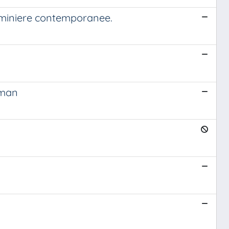
 ciminiere contemporanee.
rman