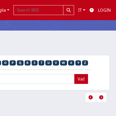
glia
IT
LOGIN
O
P
Q
R
S
T
U
V
W
X
Y
Z