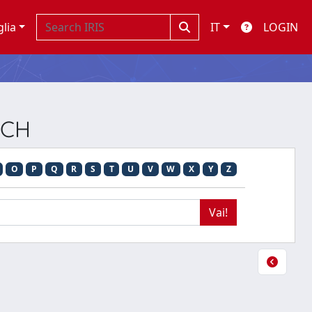
glia
IT
LOGIN
RCH
O
P
Q
R
S
T
U
V
W
X
Y
Z