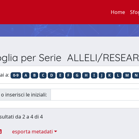
Home
Sfo
oglia per Serie ALLELI/RESEA
ai a:
0-9
A
B
C
D
E
F
G
H
I
J
K
L
M
N
o inserisci le iniziali:
sultati da 2 a 4 di 4
esporta metadati