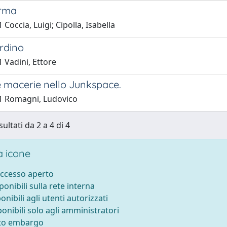
orma
 Coccia, Luigi; Cipolla, Isabella
rdino
 Vadini, Ettore
 macerie nello Junkspace.
1 Romagni, Ludovico
sultati da 2 a 4 di 4
 icone
accesso aperto
sponibili sulla rete interna
ponibili agli utenti autorizzati
ponibili solo agli amministratori
tto embargo