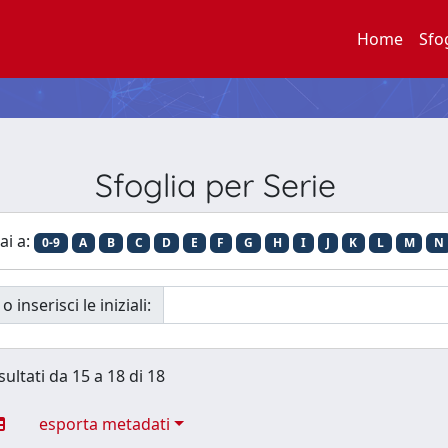
Home
Sfo
Sfoglia per Serie
ai a:
0-9
A
B
C
D
E
F
G
H
I
J
K
L
M
N
o inserisci le iniziali:
sultati da 15 a 18 di 18
esporta metadati