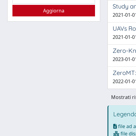
Study a
2021-01-01
UAVs Ro
2021-01-01
Zero-Kn
2023-01-01
ZeroMT: 
2022-01-01
Mostrati ri
Legenda
file ad 
file di