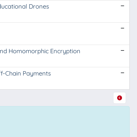
ducational Drones
 and Homomorphic Encryption
Off-Chain Payments