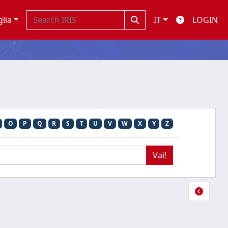
glia
IT
LOGIN
O
P
Q
R
S
T
U
V
W
X
Y
Z