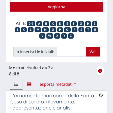
Vai a:
0-9
A
B
C
D
E
F
G
H
I
J
K
L
M
N
O
P
Q
R
S
T
U
V
W
X
Y
Z
o inserisci le iniziali:
Mostrati risultati da 2 a
8 di 8
esporta metadati
L'ornamento marmoreo della Santa
Casa di Loreto: rilevamento,
rappresentazione e analisi