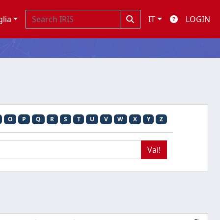
glia
IT
LOGIN
O
P
Q
R
S
T
U
V
W
X
Y
Z