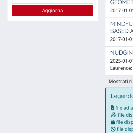
GEOMET
2017-01-01
MINDFU
BASED 
2017-01-0
NUDGIN
2025-01-01
Laurence; 
Mostrati ri
Legenda
file ad 
file di
file dis
file dis