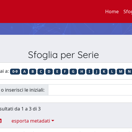
Home
Sfo
Sfoglia per Serie
ai a:
0-9
A
B
C
D
E
F
G
H
I
J
K
L
M
N
o inserisci le iniziali:
sultati da 1 a 3 di 3
esporta metadati