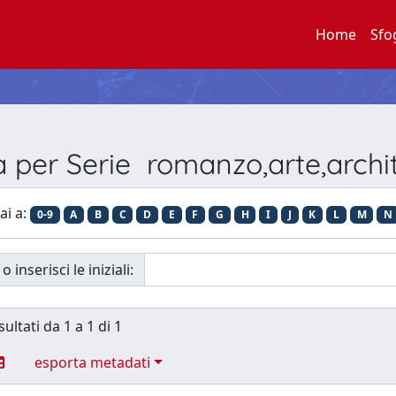
Home
Sfo
a per Serie romanzo,arte,archi
ai a:
0-9
A
B
C
D
E
F
G
H
I
J
K
L
M
N
o inserisci le iniziali:
sultati da 1 a 1 di 1
esporta metadati