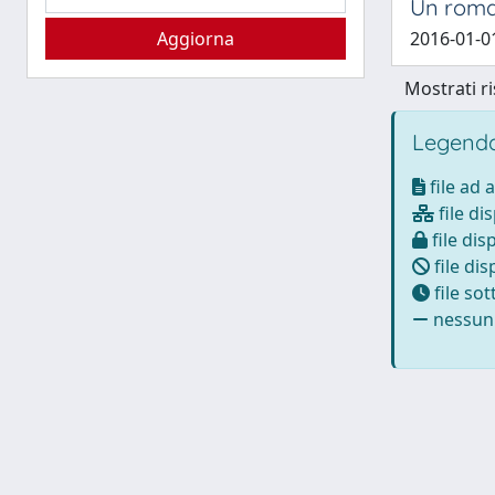
Un roma
2016-01-0
Mostrati ri
Legenda
file ad 
file di
file dis
file dis
file so
nessun 