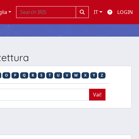
glia
IT
LOGIN
tettura
O
P
Q
R
S
T
U
V
W
X
Y
Z