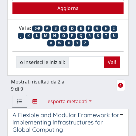
Vai a:
0-9
A
B
C
D
E
F
G
H
I
J
K
L
M
N
O
P
Q
R
S
T
U
V
W
X
Y
Z
o inserisci le iniziali:
Mostrati risultati da 2 a
9 di 9
esporta metadati
A Flexible and Modular Framework for
Implementing Infrastructures for
Global Computing