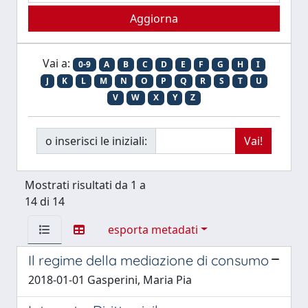
Vai a:
0-9
A
B
C
D
E
F
G
H
I
J
K
L
M
N
O
P
Q
R
S
T
U
V
W
X
Y
Z
o inserisci le iniziali:
Mostrati risultati da 1 a
14 di 14
esporta metadati
Il regime della mediazione di consumo
2018-01-01 Gasperini, Maria Pia