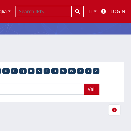
glia
IT
LOGIN
O
P
Q
R
S
T
U
V
W
X
Y
Z