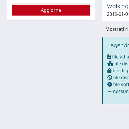
Walking
2019-01-01
Mostrati ri
Legenda
file ad 
file di
file dis
file dis
file so
nessun 