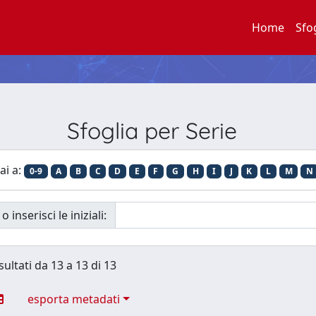
Home
Sfo
Sfoglia per Serie
ai a:
0-9
A
B
C
D
E
F
G
H
I
J
K
L
M
N
o inserisci le iniziali:
sultati da 13 a 13 di 13
esporta metadati