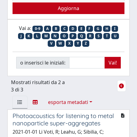
Vai a:
0-9
A
B
C
D
E
F
G
H
I
J
K
L
M
N
O
P
Q
R
S
T
U
V
W
X
Y
Z
o inserisci le iniziali:
Mostrati risultati da 2 a
3 di 3
esporta metadati
Photoacoustics for listening to metal
nanoparticle super-aggregates
2021-01-01 Li Voti, R; Leahu, G; Sibilia, C;