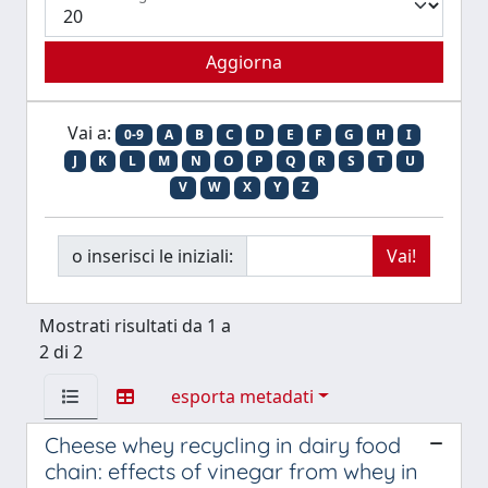
Vai a:
0-9
A
B
C
D
E
F
G
H
I
J
K
L
M
N
O
P
Q
R
S
T
U
V
W
X
Y
Z
o inserisci le iniziali:
Mostrati risultati da 1 a
2 di 2
esporta metadati
Cheese whey recycling in dairy food
chain: effects of vinegar from whey in