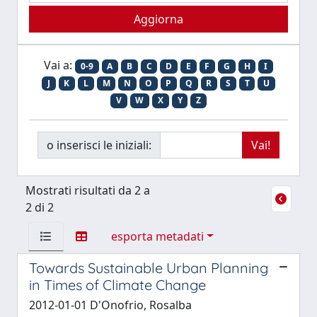
Vai a:
0-9
A
B
C
D
E
F
G
H
I
J
K
L
M
N
O
P
Q
R
S
T
U
V
W
X
Y
Z
o inserisci le iniziali:
Mostrati risultati da 2 a
2 di 2
esporta metadati
Towards Sustainable Urban Planning
in Times of Climate Change
2012-01-01 D'Onofrio, Rosalba