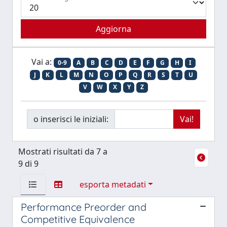
Vai a:
0-9
A
B
C
D
E
F
G
H
I
J
K
L
M
N
O
P
Q
R
S
T
U
V
W
X
Y
Z
o inserisci le iniziali:
Mostrati risultati da 7 a
9 di 9
esporta metadati
Performance Preorder and
Competitive Equivalence