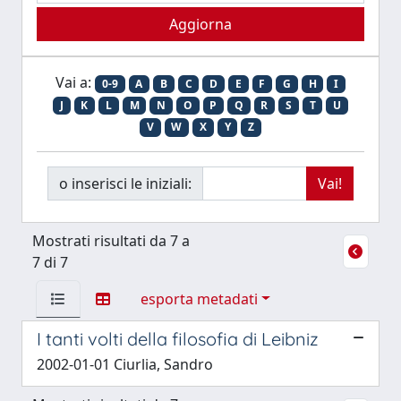
Vai a:
0-9
A
B
C
D
E
F
G
H
I
J
K
L
M
N
O
P
Q
R
S
T
U
V
W
X
Y
Z
o inserisci le iniziali:
Mostrati risultati da 7 a
7 di 7
esporta metadati
I tanti volti della filosofia di Leibniz
2002-01-01 Ciurlia, Sandro