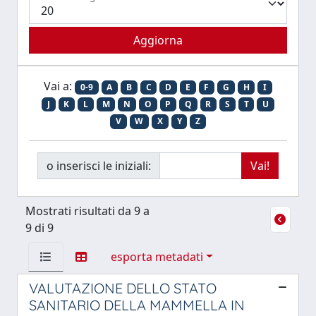
Vai a:
0-9
A
B
C
D
E
F
G
H
I
J
K
L
M
N
O
P
Q
R
S
T
U
V
W
X
Y
Z
o inserisci le iniziali:
Mostrati risultati da 9 a
9 di 9
esporta metadati
VALUTAZIONE DELLO STATO
SANITARIO DELLA MAMMELLA IN