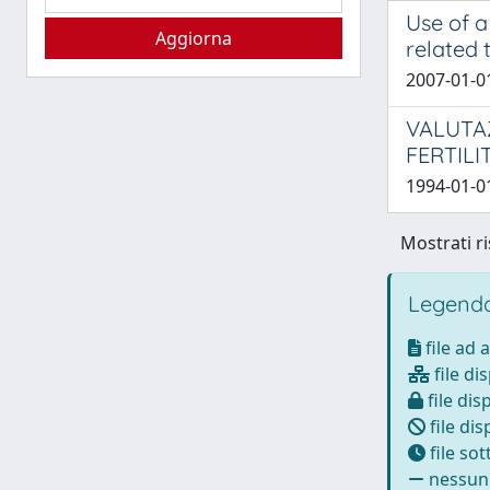
Use of a
related 
2007-01-01
VALUTA
FERTILI
1994-01-01
Mostrati ri
Legenda
file ad 
file di
file dis
file dis
file so
nessun 