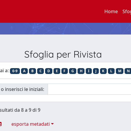
Home
Sfo
Sfoglia per Rivista
ai a:
0-9
A
B
C
D
E
F
G
H
I
J
K
L
M
N
o inserisci le iniziali:
sultati da 8 a 9 di 9
esporta metadati