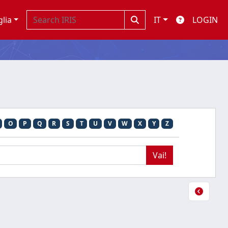
glia
IT
LOGIN
O
P
Q
R
S
T
U
V
W
X
Y
Z