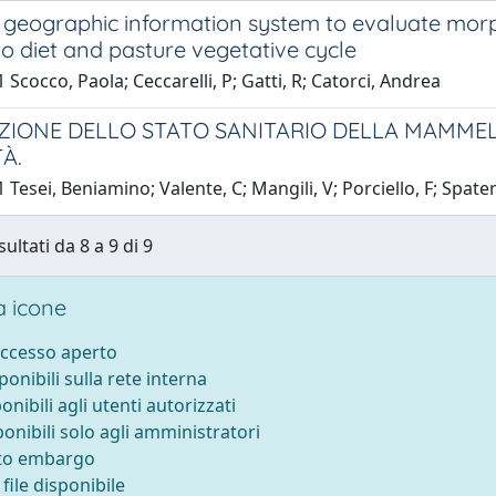
 geographic information system to evaluate morp
to diet and pasture vegetative cycle
 Scocco, Paola; Ceccarelli, P; Gatti, R; Catorci, Andrea
ZIONE DELLO STATO SANITARIO DELLA MAMMELL
TÀ.
 Tesei, Beniamino; Valente, C; Mangili, V; Porciello, F; Spater
sultati da 8 a 9 di 9
 icone
accesso aperto
sponibili sulla rete interna
ponibili agli utenti autorizzati
ponibili solo agli amministratori
tto embargo
file disponibile