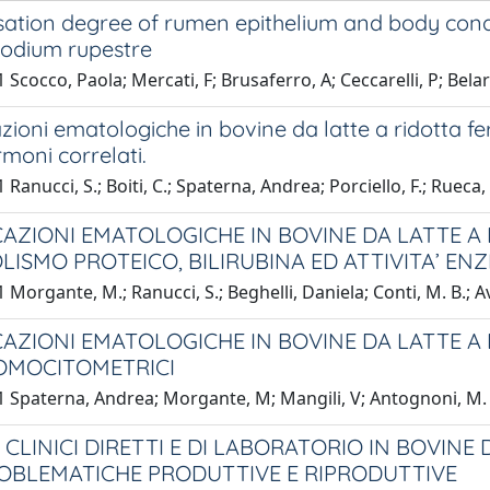
sation degree of rumen epithelium and body cond
odium rupestre
 Scocco, Paola; Mercati, F; Brusaferro, A; Ceccarelli, P; Belar
zioni ematologiche in bovine da latte a ridotta fe
rmoni correlati.
Ranucci, S.; Boiti, C.; Spaterna, Andrea; Porciello, F.; Rueca, F
AZIONI EMATOLOGICHE IN BOVINE DA LATTE A R
ISMO PROTEICO, BILIRUBINA ED ATTIVITA’ ENZ
 Morgante, M.; Ranucci, S.; Beghelli, Daniela; Conti, M. B.; Ave
AZIONI EMATOLOGICHE IN BOVINE DA LATTE A RI
MOCITOMETRICI
 Spaterna, Andrea; Morgante, M; Mangili, V; Antognoni, M. T
 CLINICI DIRETTI E DI LABORATORIO IN BOVINE
OBLEMATICHE PRODUTTIVE E RIPRODUTTIVE