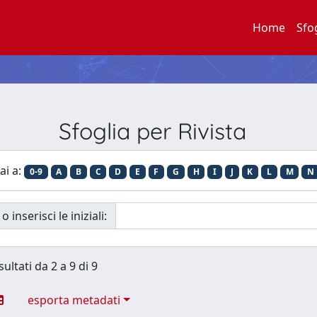
Home
Sfo
Sfoglia per Rivista
ai a:
0-9
A
B
C
D
E
F
G
H
I
J
K
L
M
N
o inserisci le iniziali:
sultati da 2 a 9 di 9
esporta metadati