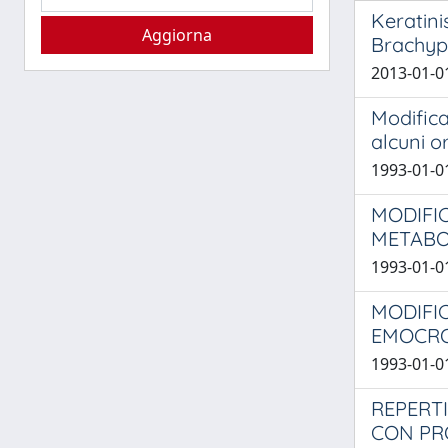
Keratini
Brachyp
2013-01-01
Modifica
alcuni o
1993-01-01 
MODIFIC
METABOL
1993-01-01
MODIFIC
EMOCRO
1993-01-01
REPERTI
CON PR