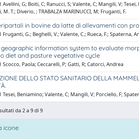
 Avellini, G; Boiti, C; Ranucci, S; Valente, C; Mangili, V; Tese
 M. T.; Diverio, ; TRABALZA MARINUCCI, M; Fruganti, F.
ripartali in bovine da latte di allevamenti con pr
Fruganti, G.; Beghelli, V.; Valente, C.; Rueca, F.; Spaterna, An
 geographic information system to evaluate morp
to diet and pasture vegetative cycle
 Scocco, Paola; Ceccarelli, P; Gatti, R; Catorci, Andrea
ZIONE DELLO STATO SANITARIO DELLA MAMMELL
TÀ.
 Tesei, Beniamino; Valente, C; Mangili, V; Porciello, F; Spater
sultati da 2 a 9 di 9
 icone