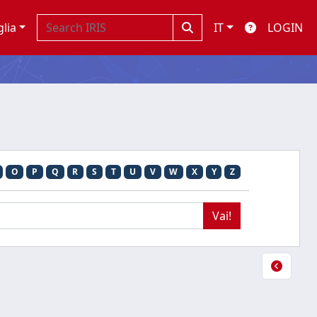
glia
IT
LOGIN
O
P
Q
R
S
T
U
V
W
X
Y
Z