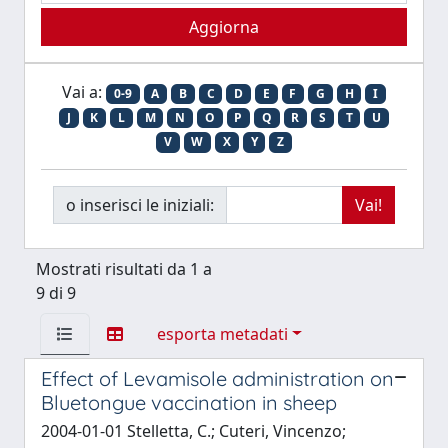
Vai a:
0-9
A
B
C
D
E
F
G
H
I
J
K
L
M
N
O
P
Q
R
S
T
U
V
W
X
Y
Z
o inserisci le iniziali:
Mostrati risultati da 1 a
9 di 9
esporta metadati
Effect of Levamisole administration on
Bluetongue vaccination in sheep
2004-01-01 Stelletta, C.; Cuteri, Vincenzo;