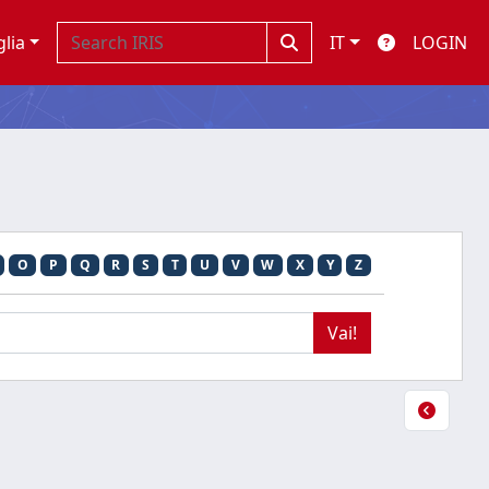
glia
IT
LOGIN
O
P
Q
R
S
T
U
V
W
X
Y
Z