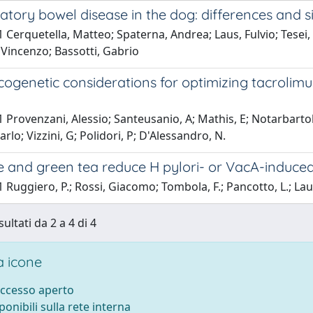
tory bowel disease in the dog: differences and s
 Cerquetella, Matteo; Spaterna, Andrea; Laus, Fulvio; Tesei,
, Vincenzo; Bassotti, Gabrio
genetic considerations for optimizing tacrolimus
 Provenzani, Alessio; Santeusanio, A; Mathis, E; Notarbarto
arlo; Vizzini, G; Polidori, P; D'Alessandro, N.
 and green tea reduce H pylori- or VacA-induced 
 Ruggiero, P.; Rossi, Giacomo; Tombola, F.; Pancotto, L.; Laur
sultati da 2 a 4 di 4
 icone
accesso aperto
sponibili sulla rete interna