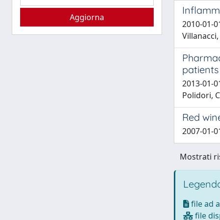
Inflamma
2010-01-01
Villanacci
Pharmaco
patients
2013-01-01
Polidori, C
Red wine
2007-01-01
Mostrati ri
Legenda
file ad 
file di