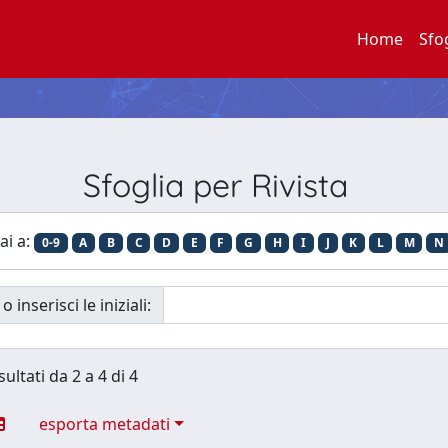
Home
Sfo
Sfoglia per Rivista
ai a:
0-9
A
B
C
D
E
F
G
H
I
J
K
L
M
N
o inserisci le iniziali:
sultati da 2 a 4 di 4
esporta metadati