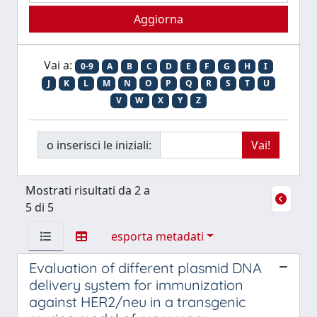
Vai a:
0-9
A
B
C
D
E
F
G
H
I
J
K
L
M
N
O
P
Q
R
S
T
U
V
W
X
Y
Z
o inserisci le iniziali:
Mostrati risultati da 2 a
5 di 5
esporta metadati
Evaluation of different plasmid DNA
delivery system for immunization
against HER2/neu in a transgenic