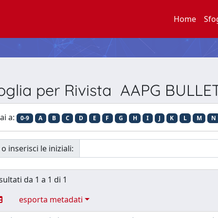
Home
Sfo
oglia per Rivista AAPG BULLE
ai a:
0-9
A
B
C
D
E
F
G
H
I
J
K
L
M
N
o inserisci le iniziali:
sultati da 1 a 1 di 1
esporta metadati