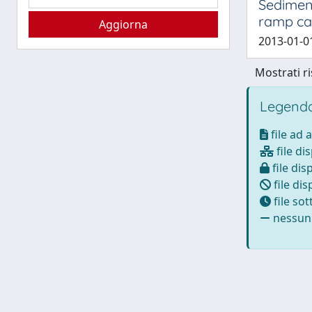
Sediment
ramp car
2013-01-01
Mostrati ri
Legenda
file ad 
file di
file dis
file dis
file so
nessun 