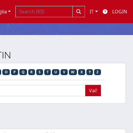
glia
IT
LOGIN
TIN
O
P
Q
R
S
T
U
V
W
X
Y
Z