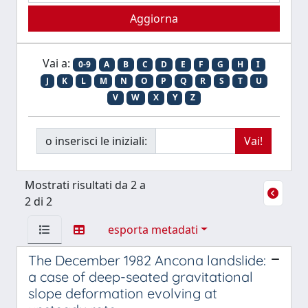
Vai a:
0-9
A
B
C
D
E
F
G
H
I
J
K
L
M
N
O
P
Q
R
S
T
U
V
W
X
Y
Z
o inserisci le iniziali:
Mostrati risultati da 2 a
2 di 2
esporta metadati
The December 1982 Ancona landslide:
a case of deep-seated gravitational
slope deformation evolving at