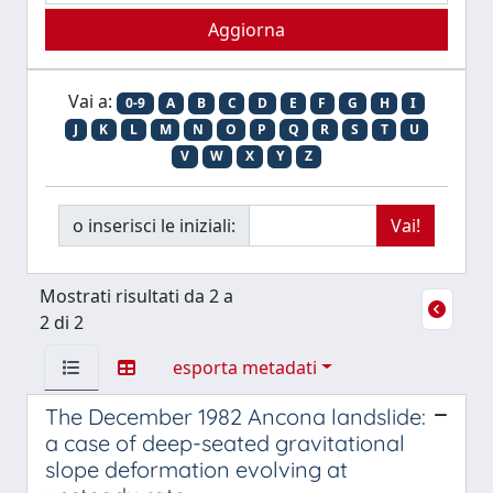
Vai a:
0-9
A
B
C
D
E
F
G
H
I
J
K
L
M
N
O
P
Q
R
S
T
U
V
W
X
Y
Z
o inserisci le iniziali:
Mostrati risultati da 2 a
2 di 2
esporta metadati
The December 1982 Ancona landslide:
a case of deep-seated gravitational
slope deformation evolving at