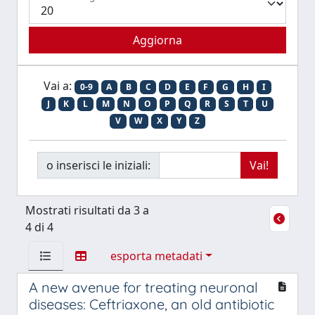
Vai a:
0-9
A
B
C
D
E
F
G
H
I
J
K
L
M
N
O
P
Q
R
S
T
U
V
W
X
Y
Z
o inserisci le iniziali:
Mostrati risultati da 3 a
4 di 4
esporta metadati
A new avenue for treating neuronal
diseases: Ceftriaxone, an old antibiotic