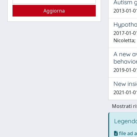
Autism g
2013-01-01
Hypothal
2017-01-01
Nicoletta; 
A new av
behavior
2019-01-01 T
New insi
2021-01-01
Mostrati ri
Legenda
file ad 