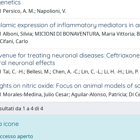
enetics
 Persico, A. M.; Napolioni, V.
amic expression of inflammatory mediators in a
 Alboni, Silvia; MICIONI DI BONAVENTURA, Maria Vittoria; B
Cifani, Carlo
enue for treating neuronal diseases: Ceftriaxone
al neuronal effects
ai, C. -H.; Bellesi, M.; Chen, A. -C.; Lin, C. -L.; Li, H. -H.; Lin, P.
ghts on nitric oxide: Focus on animal models of s
 Morales-Medina, Julio Cesar; Aguilar-Alonso, Patricia; Di 
sultati da 1 a 4 di 4
 icone
accesso aperto