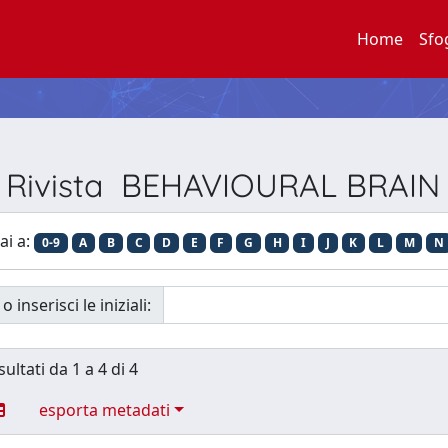
Home
Sfo
er Rivista BEHAVIOURAL BRAI
ai a:
0-9
A
B
C
D
E
F
G
H
I
J
K
L
M
N
o inserisci le iniziali:
sultati da 1 a 4 di 4
esporta metadati