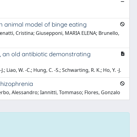
n animal model of binge eating
enatti, Cristina; Giusepponi, MARIA ELENA; Brunello,
, an old antibiotic demonstrating
 -J.; Liao, W. -C.; Hung, C. -S.; Schwarting, R. K.; Ho, Y. -J.
chizophrenia
Cerbo, Alessandro; Iannitti, Tommaso; Flores, Gonzalo