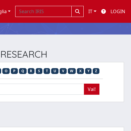
glia
IT
LOGIN
N RESEARCH
O
P
Q
R
S
T
U
V
W
X
Y
Z