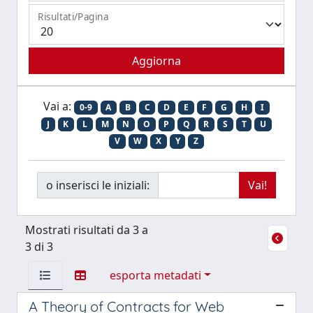
Risultati/Pagina
Vai a:
0-9
A
B
C
D
E
F
G
H
I
J
K
L
M
N
O
P
Q
R
S
T
U
V
W
X
Y
Z
o inserisci le iniziali:
Mostrati risultati da 3 a
3 di 3
esporta metadati
A Theory of Contracts for Web