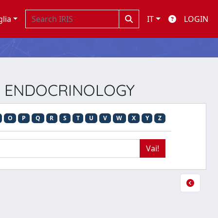
glia
IT
LOGIN
VE ENDOCRINOLOGY
O
P
Q
R
S
T
U
V
W
X
Y
Z