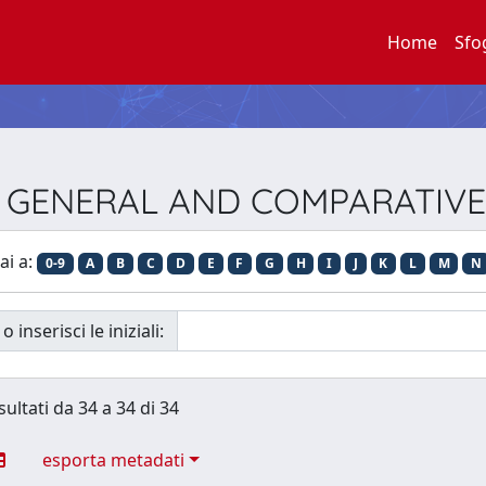
Home
Sfo
ista GENERAL AND COMPARATI
ai a:
0-9
A
B
C
D
E
F
G
H
I
J
K
L
M
N
o inserisci le iniziali:
sultati da 34 a 34 di 34
esporta metadati