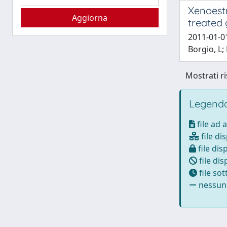
Xenoestr
treated 
2011-01-01
Borgio, L;
Mostrati ri
Legenda
file ad 
file di
file dis
file dis
file so
nessun 