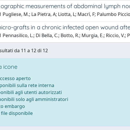
nographic measurements of abdominal lymph nod
 Pugliese, M.; La Pietra, A; Liotta, L; Macrì, F; Palumbo Picci
icro-grafts in a chronic infected open wound afte
Pennasilico, L.; Di Bella, C.; Botto, R.; Murgia, E.; Riccio, V.;
sultati da 11 a 12 di 12
 icone
accesso aperto
sponibili sulla rete interna
ponibili agli utenti autorizzati
ponibili solo agli amministratori
tto embargo
file disponibile