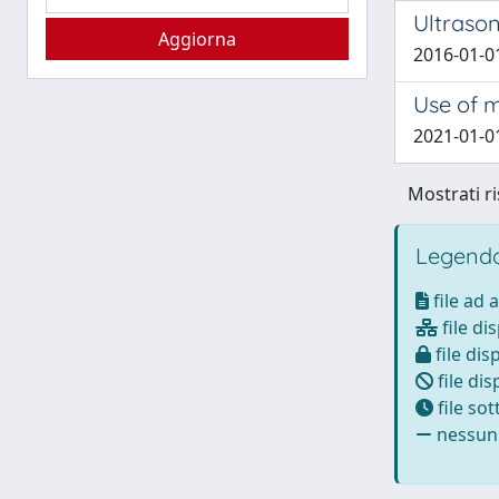
Ultraso
2016-01-01
Use of m
2021-01-01 
Mostrati ri
Legenda
file ad 
file di
file dis
file dis
file so
nessun 