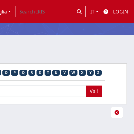
glia
IT
LOGIN
O
P
Q
R
S
T
U
V
W
X
Y
Z