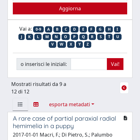
Vai a:
0-9
A
B
C
D
E
F
G
H
I
J
K
L
M
N
O
P
Q
R
S
T
U
V
W
X
Y
Z
o inserisci le iniziali:
Mostrati risultati da 9 a
12 di 12
esporta metadati
A rare case of partial paraxial radial
hemimelia in a puppy
2017-01-01 Macri, F.; Di Pietro, S.; Palumbo