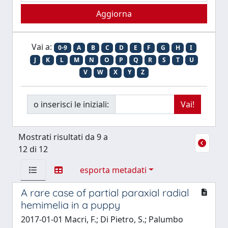
Vai a:
0-9
A
B
C
D
E
F
G
H
I
J
K
L
M
N
O
P
Q
R
S
T
U
V
W
X
Y
Z
o inserisci le iniziali:
Mostrati risultati da 9 a
12 di 12
esporta metadati
A rare case of partial paraxial radial
hemimelia in a puppy
2017-01-01 Macri, F.; Di Pietro, S.; Palumbo