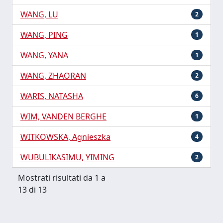
WANG, LU
2
WANG, PING
1
WANG, YANA
1
WANG, ZHAORAN
2
WARIS, NATASHA
6
WIM, VANDEN BERGHE
1
WITKOWSKA, Agnieszka
4
WUBULIKASIMU, YIMING
2
Mostrati risultati da 1 a
13 di 13