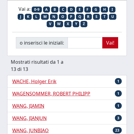
Vai a:
0-9
A
B
C
D
E
F
G
H
I
J
K
L
M
N
O
P
Q
R
S
T
U
V
W
X
Y
Z
o inserisci le iniziali:
Mostrati risultati da 1 a
13 di 13
WACHE, Holger Erik
1
WAGENSOMMER, ROBERT PHILIPP
1
WANG, JIAMIN
1
WANG, JIANJUN
3
WANG, JUNBIAO
23